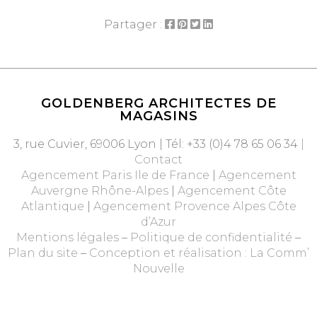
Partager :
GOLDENBERG ARCHITECTES DE
MAGASINS
3, rue Cuvier, 69006 Lyon | Tél: +33 (0)4 78 65 06 34
|
Contact
Agencement Paris Ile de France
|
Agencement
Auvergne Rhône-Alpes
|
Agencement Côte
Atlantique
|
Agencement Provence Alpes Côte
d’Azur
Mentions légales
–
Politique de confidentialité
–
Plan du site
–
Conception et réalisation : La Comm’
Nouvelle