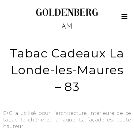
Tabac Cadeaux La
Londe-les-Maures
– 83
E+G a utilisé pour l’architecture intérieure de ce
tabac, le chêne e
t la laque. La façade est toute
hauteur.